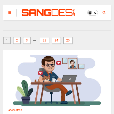
...
1
2
3
23
24
25
adobestock