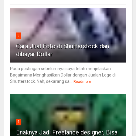
3
Cara Jual Foto di Shutterstock dan
dibayar Dollar
Pada postingan sebelumnya saya telah menjelaskan
Bagaimana Menghasilkan Dollar dengan Jualan Logo di
Shutterstock. Nah, sekarang sa...
Readmore
4
Enaknya Jadi Freelance designer, Bisa