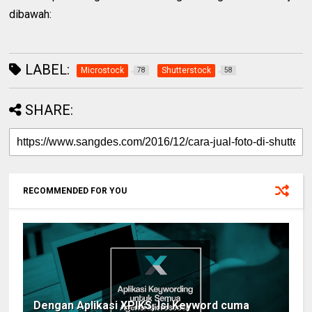
dibawah:
LABEL:
Microstock
Shutterstock
78
58
SHARE:
RECOMMENDED FOR YOU
Dengan Aplikasi XPIKS, Isi Keyword cuma