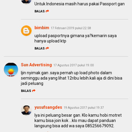
Untuk Indonesia masih harus pakai Passport gan
BALAS
bimbim
17 Februari 2019 pukul 22.58
upload pasportnya gimana ya?kemarin saya
hanya upload ktp
BALAS
Sun Advertising
17 Agustus 2017 pukul 19.00
Ijin nyimak gan .saya pernah up load photo dalam
seminggu ada yang lihat 12ribu lebih.kali aja di dini bisa
jadi peluang
BALAS
yusufsangdes
19 Agustus 2017 pukul 19.37
Iya ini peluang besar gan. Klo kamu hobi motret
kamu bisa join kok ...klo mau dapat panduan
langsung bisa add wa saya 085256679092.