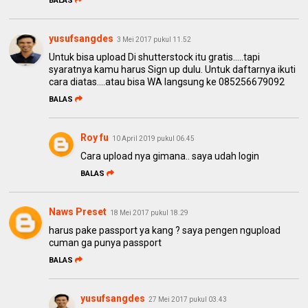
BALAS
yusufsangdes
3 Mei 2017 pukul 11.52
Untuk bisa upload Di shutterstock itu gratis.....tapi
syaratnya kamu harus Sign up dulu. Untuk daftarnya ikuti
cara diatas....atau bisa WA langsung ke 085256679092
BALAS
Roy fu
10 April 2019 pukul 06.45
Cara upload nya gimana.. saya udah login
BALAS
Naws Preset
18 Mei 2017 pukul 18.29
harus pake passport ya kang ? saya pengen ngupload
cuman ga punya passport
BALAS
yusufsangdes
27 Mei 2017 pukul 03.43