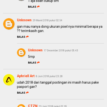
1 aja sdah cukup om
BALAS
Unknown
29 Maret 2018 pukul 02.54
gan mau nanya dong ukuran pixel nya minimal berapa ya
?? terimkasih gan.
BALAS
Unknown
17 Desember 2018 pukul 05.43
5mp
BALAS
Aphriell Art
8 Juni 2018 pukul 23.28
udah 2018 dari tanggal postingan ini masih harus pake
pasport gan?
BALAS
CTZN
23 Juni 2018 pukul 02.05