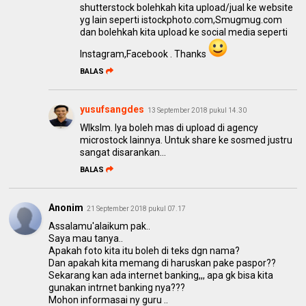
shutterstock bolehkah kita upload/jual ke website
yg lain seperti istockphoto.com,Smugmug.com
dan bolehkah kita upload ke social media seperti
Instagram,Facebook . Thanks
BALAS
yusufsangdes
13 September 2018 pukul 14.30
Wlkslm. Iya boleh mas di upload di agency
microstock lainnya. Untuk share ke sosmed justru
sangat disarankan...
BALAS
Anonim
21 September 2018 pukul 07.17
Assalamu'alaikum pak..
Saya mau tanya..
Apakah foto kita itu boleh di teks dgn nama?
Dan apakah kita memang di haruskan pake paspor??
Sekarang kan ada internet banking,,, apa gk bisa kita
gunakan intrnet banking nya???
Mohon informasai ny guru ..