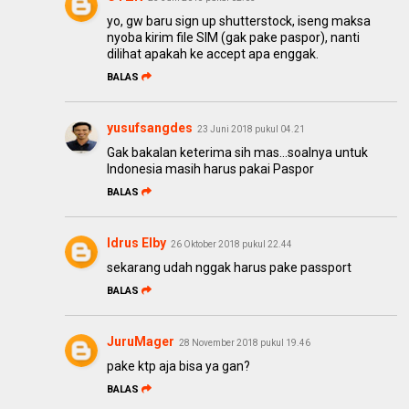
yo, gw baru sign up shutterstock, iseng maksa
nyoba kirim file SIM (gak pake paspor), nanti
dilihat apakah ke accept apa enggak.
BALAS
yusufsangdes
23 Juni 2018 pukul 04.21
Gak bakalan keterima sih mas...soalnya untuk
Indonesia masih harus pakai Paspor
BALAS
Idrus Elby
26 Oktober 2018 pukul 22.44
sekarang udah nggak harus pake passport
BALAS
JuruMager
28 November 2018 pukul 19.46
pake ktp aja bisa ya gan?
BALAS