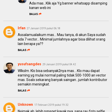
Ada mas...Klik aja Yg banner whatsapp disamping
kanan web ini
BALAS
Irfan
27 Januari 2019 pukul 06.18
Assalamualaikum mas... Mau tanya, di akun Saya sudah
ada 7 vector... Minimal jumlahnya agar bisa dilihat orang
lain berapa ya??
BALAS
yusufsangdes
29 Januari 2019 pukul 04.42
Wlkslm. Klo bisa sebanyak2nya mas....Klo mau dapat
earning yg mulai normal paling tidak 500-1000 an vector
mas. Soalx sekarang banyak saingan...jumlah kontributor
semakin meningkat.
BALAS
Unknown
17 Februari 2019 pukul 19.32
Nyimak ah, lebih ngreget kayak nya, sapa rau foto selfie