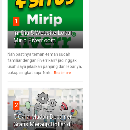
1
Ini Dia 5 Website Lokal
Mirip Fiverr.com
Nah pastinya teman-teman sudah
familiar dengan Fiverr kan? jadi nggak
usah saya jelaskan panjang dan lebar ya,
cukup singkat saja. Nah...
Readmore
2
5 Cara Mudah Desainer
Grafis Meraup Dollar di