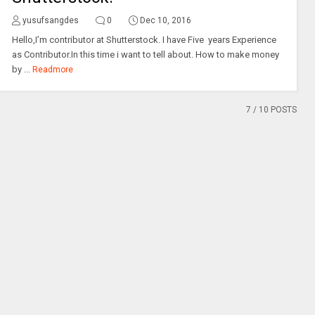
yusufsangdes
0
Dec 10, 2016
Hello,I’m contributor at Shutterstock. I have Five years Experience
as Contributor.In this time i want to tell about. How to make money
by ...
Readmore
7
/ 10 POSTS