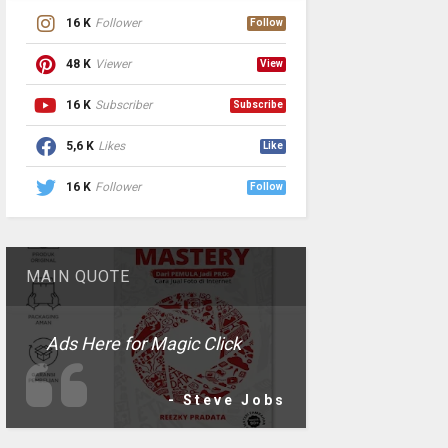
16 K
Follower
Follow
48 K
Viewer
View
16 K
Subscriber
Subscribe
5,6 K
Likes
Like
16 K
Follower
Follow
MAIN QUOTE
Ads Here for Magic Click
- Steve Jobs