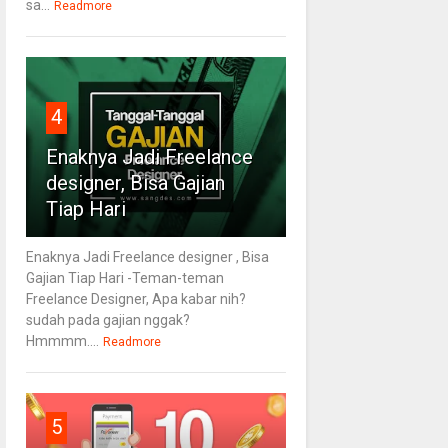
sa...
Readmore
4
Enaknya Jadi Freelance
designer, Bisa Gajian
Tiap Hari
Enaknya Jadi Freelance designer , Bisa
Gajian Tiap Hari -Teman-teman
Freelance Designer, Apa kabar nih?
sudah pada gajian nggak?
Hmmmm....
Readmore
5