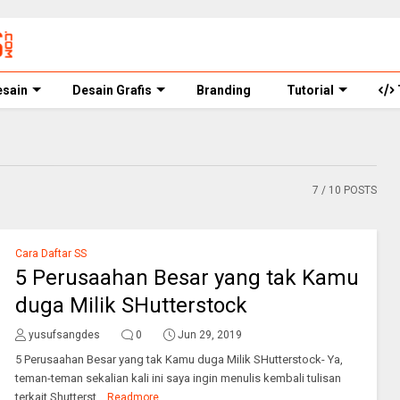
esain
Desain Grafis
Branding
Tutorial
7
/ 10 POSTS
Cara Daftar SS
5 Perusaahan Besar yang tak Kamu
duga Milik SHutterstock
yusufsangdes
0
Jun 29, 2019
5 Perusaahan Besar yang tak Kamu duga Milik SHutterstock- Ya,
teman-teman sekalian kali ini saya ingin menulis kembali tulisan
terkait Shutterst...
Readmore