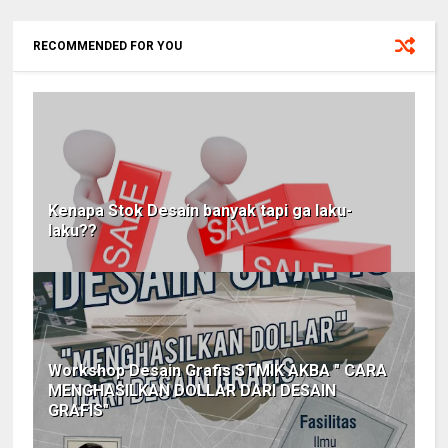
RECOMMENDED FOR YOU
Kenapa Stok Desain banyak tapi ga laku-
laku??
Workshop Desain Grafis STMIK AKBA " CARA
MENGHASILKAN DOLLAR DARI DESAIN
GRAFIS"