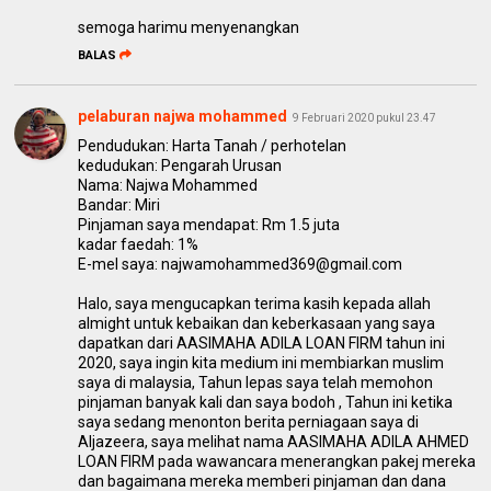
semoga harimu menyenangkan
BALAS
pelaburan najwa mohammed
9 Februari 2020 pukul 23.47
Pendudukan: Harta Tanah / perhotelan
kedudukan: Pengarah Urusan
Nama: Najwa Mohammed
Bandar: Miri
Pinjaman saya mendapat: Rm 1.5 juta
kadar faedah: 1%
E-mel saya: najwamohammed369@gmail.com
Halo, saya mengucapkan terima kasih kepada allah
almight untuk kebaikan dan keberkasaan yang saya
dapatkan dari AASIMAHA ADILA LOAN FIRM tahun ini
2020, saya ingin kita medium ini membiarkan muslim
saya di malaysia, Tahun lepas saya telah memohon
pinjaman banyak kali dan saya bodoh , Tahun ini ketika
saya sedang menonton berita perniagaan saya di
Aljazeera, saya melihat nama AASIMAHA ADILA AHMED
LOAN FIRM pada wawancara menerangkan pakej mereka
dan bagaimana mereka memberi pinjaman dan dana