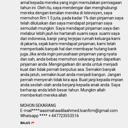
amal kepada mereka yang ingin memulakan perniagaan
tahun ini. Oleh itu, saya mendengar dan menghubungi
mereka dengan kenalan mereka di televisyen, saya
memohon Rm 1.5 juta, pada kadar 1% dan pinjaman saya
telah diluluskan dan saya mendapat pinjaman saya
semudah mungkin. Saya mendapat pinjaman saya dan
melabur lebih jauh ke hartanah suami saya. suami saya
dari indonesia, banjir yang terjejas rumah keluarga kami
di jakarta, sejak kami mendapat pinjaman, kami telah
memperbaiki banyak hal dan membayar hutang bank
juga.Jika anda ingin perusahaan pinjaman yang nyata
dan sah, anda bebas memohon sekarang dan dapatkan
pinjaman anda .Mengingatkan diri anda untuk menjadi
kuat dan tidak pernah berputus asa. Semakin banyak
anda jatuh, semakin kuat anda menjadi bangun. Jangan
pernah menyerah tidak kira apa. Buat janji kepada impian
anda seolah-olah anda berjanji kepada anak anda. Saya
berharap anda lebih besar tahun. Mungkin allah
memberkati mereka allah
MOHON SEKARANG
E-mail****aasimahaadilaahmed.loanfirm@gmail.com
Whatsapp **** + 447723553516
BALAS