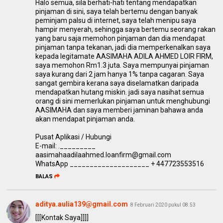
Halo semua, sila berhati-hati tentang mendapatkan
pinjaman di sini, saya telah bertemu dengan banyak
peminjam palsu di internet, saya telah menipu saya
hampir menyerah, sehingga saya bertemu seorang rakan
yang baru saja memohon pinjaman dan dia mendapat
pinjaman tanpa tekanan, jadi dia memperkenalkan saya
kepada legitamate AASIMAHA ADILA AHMED LOIR FIRM,
saya memohon Rm1.3 juta. Saya mempunyai pinjaman
saya kurang dari 2 jam hanya 1% tanpa cagaran. Saya
sangat gembira kerana saya diselamatkan daripada
mendapatkan hutang miskin. jadi saya nasihat semua
orang di sini memerlukan pinjaman untuk menghubungi
AASIMAHA dan saya memberi jaminan bahawa anda
akan mendapat pinjaman anda.
Pusat Aplikasi / Hubungi
E-mail: ._________
aasimahaadilaahmed.loanfirm@gmail.com
WhatsApp ____________________ + 447723553516
BALAS
aditya.aulia139@gmail.com
8 Februari 2020 pukul 08.53
[[[Kontak Saya]]]]