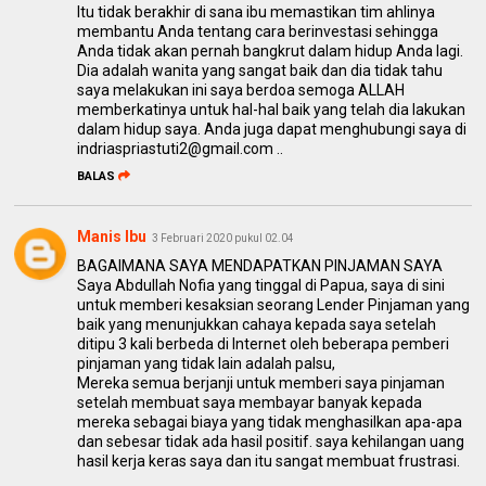
Itu tidak berakhir di sana ibu memastikan tim ahlinya
membantu Anda tentang cara berinvestasi sehingga
Anda tidak akan pernah bangkrut dalam hidup Anda lagi.
Dia adalah wanita yang sangat baik dan dia tidak tahu
saya melakukan ini saya berdoa semoga ALLAH
memberkatinya untuk hal-hal baik yang telah dia lakukan
dalam hidup saya. Anda juga dapat menghubungi saya di
indriaspriastuti2@gmail.com ..
BALAS
Manis Ibu
3 Februari 2020 pukul 02.04
BAGAIMANA SAYA MENDAPATKAN PINJAMAN SAYA
Saya Abdullah Nofia yang tinggal di Papua, saya di sini
untuk memberi kesaksian seorang Lender Pinjaman yang
baik yang menunjukkan cahaya kepada saya setelah
ditipu 3 kali berbeda di Internet oleh beberapa pemberi
pinjaman yang tidak lain adalah palsu,
Mereka semua berjanji untuk memberi saya pinjaman
setelah membuat saya membayar banyak kepada
mereka sebagai biaya yang tidak menghasilkan apa-apa
dan sebesar tidak ada hasil positif. saya kehilangan uang
hasil kerja keras saya dan itu sangat membuat frustrasi.