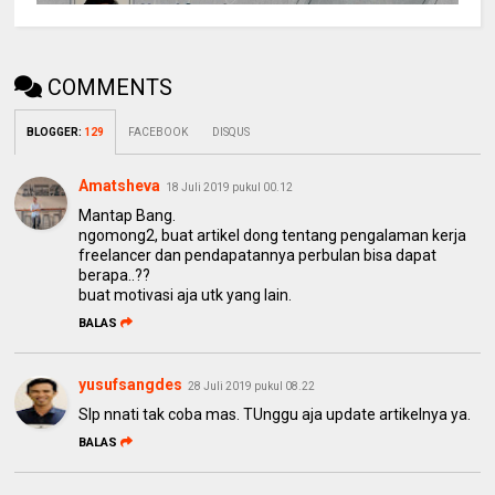
COMMENTS
BLOGGER
:
129
FACEBOOK
DISQUS
Amatsheva
18 Juli 2019 pukul 00.12
Mantap Bang.
ngomong2, buat artikel dong tentang pengalaman kerja
freelancer dan pendapatannya perbulan bisa dapat
berapa..??
buat motivasi aja utk yang lain.
BALAS
yusufsangdes
28 Juli 2019 pukul 08.22
SIp nnati tak coba mas. TUnggu aja update artikelnya ya.
BALAS