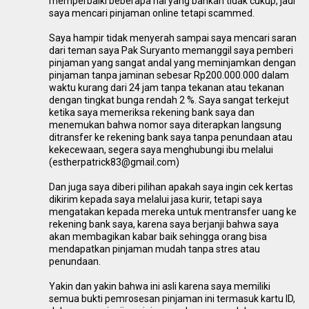
memperbaiki beberapa hal yang bahkan tidak cukup, jadi
saya mencari pinjaman online tetapi scammed.
Saya hampir tidak menyerah sampai saya mencari saran
dari teman saya Pak Suryanto memanggil saya pemberi
pinjaman yang sangat andal yang meminjamkan dengan
pinjaman tanpa jaminan sebesar Rp200.000.000 dalam
waktu kurang dari 24 jam tanpa tekanan atau tekanan
dengan tingkat bunga rendah 2 %. Saya sangat terkejut
ketika saya memeriksa rekening bank saya dan
menemukan bahwa nomor saya diterapkan langsung
ditransfer ke rekening bank saya tanpa penundaan atau
kekecewaan, segera saya menghubungi ibu melalui
(estherpatrick83@gmail.com)
Dan juga saya diberi pilihan apakah saya ingin cek kertas
dikirim kepada saya melalui jasa kurir, tetapi saya
mengatakan kepada mereka untuk mentransfer uang ke
rekening bank saya, karena saya berjanji bahwa saya
akan membagikan kabar baik sehingga orang bisa
mendapatkan pinjaman mudah tanpa stres atau
penundaan.
Yakin dan yakin bahwa ini asli karena saya memiliki
semua bukti pemrosesan pinjaman ini termasuk kartu ID,