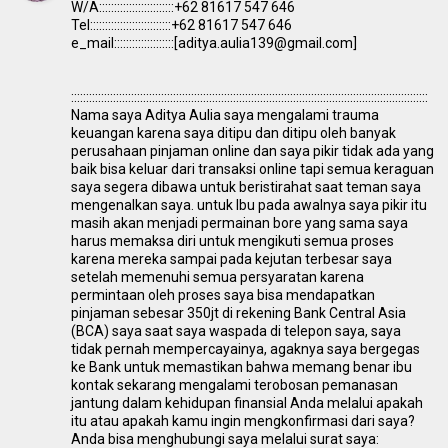
W/A:::::::::::::::::::::::::+62 81617 547 646
Tel:::::::::::::::::::::::::::+62 81617 547 646
e_mail::::::::::::::::::::[aditya.aulia139@gmail.com]
:::::::::::::::::::::::::::::::::::::::::::::::::::::::::::::::::::::::::::::::::::::::::::::::::::::::::::::::::::::::
Nama saya Aditya Aulia saya mengalami trauma
keuangan karena saya ditipu dan ditipu oleh banyak
perusahaan pinjaman online dan saya pikir tidak ada yang
baik bisa keluar dari transaksi online tapi semua keraguan
saya segera dibawa untuk beristirahat saat teman saya
mengenalkan saya. untuk Ibu pada awalnya saya pikir itu
masih akan menjadi permainan bore yang sama saya
harus memaksa diri untuk mengikuti semua proses
karena mereka sampai pada kejutan terbesar saya
setelah memenuhi semua persyaratan karena
permintaan oleh proses saya bisa mendapatkan
pinjaman sebesar 350jt di rekening Bank Central Asia
(BCA) saya saat saya waspada di telepon saya, saya
tidak pernah mempercayainya, agaknya saya bergegas
ke Bank untuk memastikan bahwa memang benar ibu
kontak sekarang mengalami terobosan pemanasan
jantung dalam kehidupan finansial Anda melalui apakah
itu atau apakah kamu ingin mengkonfirmasi dari saya?
Anda bisa menghubungi saya melalui surat saya: