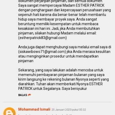
dokumen perjanjian pinjaman, dan semua dokumen.
Saya sangat mempercayai Madam ESTHER PATRICK
dengan penghargaan dan kepercayaan perusahaan yang
sepenuh hati karena dia benar-benar telah membantu
hidup saya membayar proyek saya. Anda sangat
beruntung memiliki kesempatan untuk membaca
kesaksian ini hari ini. Jadi, jika Anda membutuhkan
pinjaman, silakan hubungi Madam melalui email:
(estherpatrick83@gmail.com)
Anda juga dapat menghubungi saya melalui email saya di
(siskawibowo71@gmail.com) jika Anda merasa kesulitan
atau menginginkan prosedur untuk mendapatkan
pinjaman
Sekarang, yang saya lakukan adalah mencoba untuk
memenuhi pembayaran pinjaman bulanan yang saya
kirim langsung ke rekening bulanan Nyonya seperti yang
diarahkan. Tuhan akan memberkati Nyonya ESTHER
PATRICK untuk Segalanya. Saya bersyukur
BALAS
Mohammad Ismali
25 Januari 2020 pukul 00.32