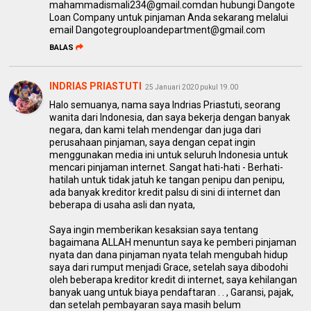
mahammadismali234@gmail.comdan hubungi Dangote
Loan Company untuk pinjaman Anda sekarang melalui
email Dangotegrouploandepartment@gmail.com
BALAS
INDRIAS PRIASTUTI
25 Januari 2020 pukul 19.00
Halo semuanya, nama saya Indrias Priastuti, seorang
wanita dari Indonesia, dan saya bekerja dengan banyak
negara, dan kami telah mendengar dan juga dari
perusahaan pinjaman, saya dengan cepat ingin
menggunakan media ini untuk seluruh Indonesia untuk
mencari pinjaman internet. Sangat hati-hati - Berhati-
hatilah untuk tidak jatuh ke tangan penipu dan penipu,
ada banyak kreditor kredit palsu di sini di internet dan
beberapa di usaha asli dan nyata,
Saya ingin memberikan kesaksian saya tentang
bagaimana ALLAH menuntun saya ke pemberi pinjaman
nyata dan dana pinjaman nyata telah mengubah hidup
saya dari rumput menjadi Grace, setelah saya dibodohi
oleh beberapa kreditor kredit di internet, saya kehilangan
banyak uang untuk biaya pendaftaran . . , Garansi, pajak,
dan setelah pembayaran saya masih belum