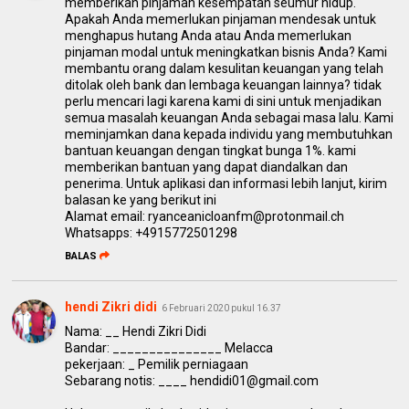
memberikan pinjaman kesempatan seumur hidup.
Apakah Anda memerlukan pinjaman mendesak untuk
menghapus hutang Anda atau Anda memerlukan
pinjaman modal untuk meningkatkan bisnis Anda? Kami
membantu orang dalam kesulitan keuangan yang telah
ditolak oleh bank dan lembaga keuangan lainnya? tidak
perlu mencari lagi karena kami di sini untuk menjadikan
semua masalah keuangan Anda sebagai masa lalu. Kami
meminjamkan dana kepada individu yang membutuhkan
bantuan keuangan dengan tingkat bunga 1%. kami
memberikan bantuan yang dapat diandalkan dan
penerima. Untuk aplikasi dan informasi lebih lanjut, kirim
balasan ke yang berikut ini
Alamat email: ryanceanicloanfm@protonmail.ch
Whatsapps: +4915772501298
BALAS
hendi Zikri didi
6 Februari 2020 pukul 16.37
Nama: __ Hendi Zikri Didi
Bandar: _______________ Melacca
pekerjaan: _ Pemilik perniagaan
Sebarang notis: ____ hendidi01@gmail.com