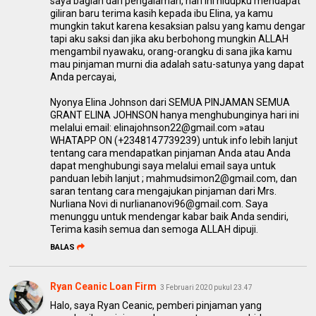
saya bagian dari pengalaman, hari ini hidupku mendapat
giliran baru terima kasih kepada ibu Elina, ya kamu
mungkin takut karena kesaksian palsu yang kamu dengar
tapi aku saksi dan jika aku berbohong mungkin ALLAH
mengambil nyawaku, orang-orangku di sana jika kamu
mau pinjaman murni dia adalah satu-satunya yang dapat
Anda percayai,
Nyonya Elina Johnson dari SEMUA PINJAMAN SEMUA
GRANT ELINA JOHNSON hanya menghubunginya hari ini
melalui email: elinajohnson22@gmail.com »atau
WHATAPP ON (+2348147739239) untuk info lebih lanjut
tentang cara mendapatkan pinjaman Anda atau Anda
dapat menghubungi saya melalui email saya untuk
panduan lebih lanjut ; mahmudsimon2@gmail.com, dan
saran tentang cara mengajukan pinjaman dari Mrs.
Nurliana Novi di nurliananovi96@gmail.com. Saya
menunggu untuk mendengar kabar baik Anda sendiri,
Terima kasih semua dan semoga ALLAH dipuji.
BALAS
Ryan Ceanic Loan Firm
3 Februari 2020 pukul 23.47
Halo, saya Ryan Ceanic, pemberi pinjaman yang