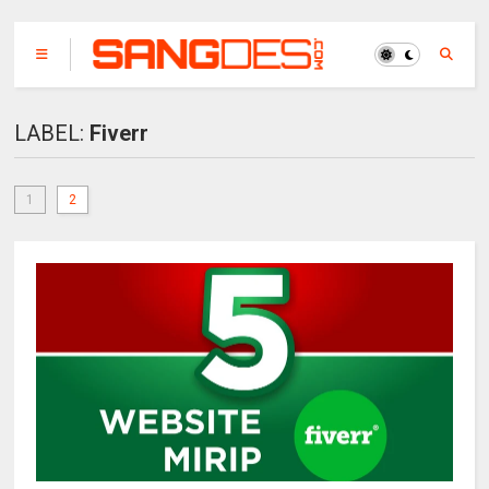
LABEL:
Fiverr
1
2