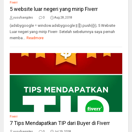
Fiverr
5 website luar negeri yang mirip Fiverr
yusufsangdes
0
Aug 28, 2018
(adsbygoogle = window.adsbygoogle || []).push({}); 5 Website
Luar negeri yang mirip Fiverr- Setelah sebelumnya saya pernah
memba...
Readmore
Fiverr
7 Tips Mendapatkan TIP dari Buyer di Fiverr
yusufsangdes
0
Jul 19, 2018