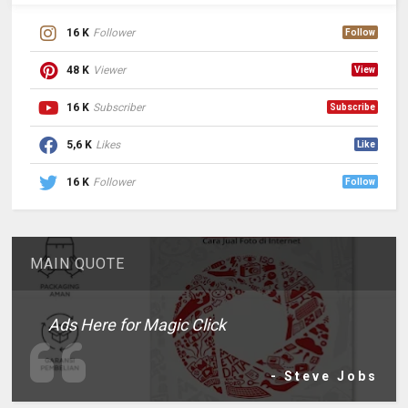
16 K
Follower
Follow
48 K
Viewer
View
16 K
Subscriber
Subscribe
5,6 K
Likes
Like
16 K
Follower
Follow
MAIN QUOTE
Ads Here for Magic Click
- Steve Jobs