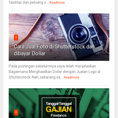
fasilitas dan peluang u...
Readmore
3
Cara Jual Foto di Shutterstock dan
dibayar Dollar
Pada postingan sebelumnya saya telah menjelaskan
Bagaimana Menghasilkan Dollar dengan Jualan Logo di
Shutterstock. Nah, sekarang sa...
Readmore
4